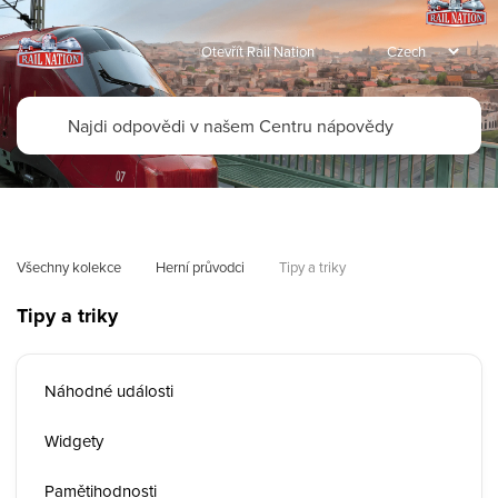
Otevřít Rail Nation
Všechny kolekce
Herní průvodci
Tipy a triky
Tipy a triky
Náhodné události
Widgety
Pamětihodnosti