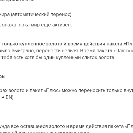
мира (автоматический перенос)
сонажа, пока мир ещё активен.
только купленное золото и время действия пакета «Пл
было выиграно, перенести нельзя. Время пакета «Плюс» 
у тебя есть хотя бы один купленный слиток золота.
ры
ах золото и пакет «Плюс» можно переносить только внут
 → EN).
нда всё оставшееся золото и время действия пакета «П
дующий раунд этого же игрового мира.