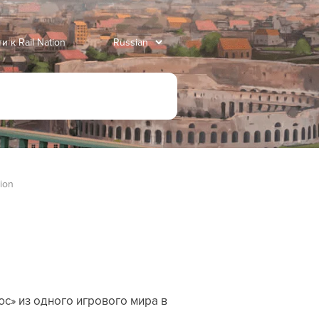
и к Rail Nation
ion
с» из одного игрового мира в