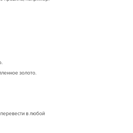
о.
упленное золото.
 перевести в любой