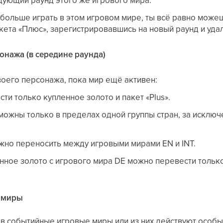
 больше играть в этом игровом мире, ты всё равно може
кета «Плюс», зарегистрировавшись на новый раунд и уда
онажа (в середине раунда)
воего персонажа, пока мир ещё активен:
ти только купленное золото и пакет «Plus».
ожны только в пределах одной группы стран, за исклю
жно переносить между игровыми мирами EN и INT.
нное золото с игрового мира DE можно перевести только
 миры
в событийные игровые миры или из них действуют особы