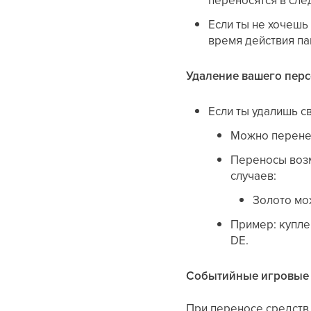
Если ты не хочешь
время действия па
Удаление вашего перс
Если ты удалишь с
Можно перенес
Переносы возм
случаев:
Золото мо
Пример: купле
DE.
Событийные игровые
При переносе средств 