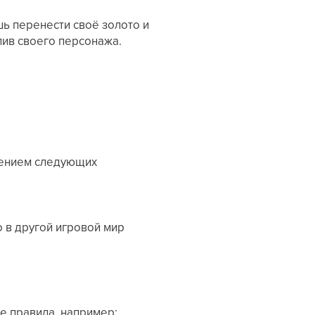
шь перенести своё золото и
лив своего персонажа.
чением следующих
 в другой игровой мир
е правила, например: