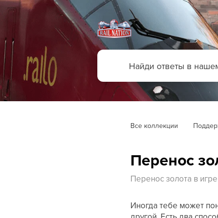
Все коллекции
Поддер
Перенос зол
Перенос золота в игре 
Иногда тебе может пон
другой. Есть два спосо