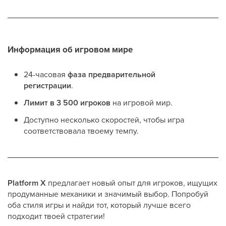
Информация об игровом мире
24-часовая
фаза предварительной
регистрации
.
Лимит в 3 500 игроков
на игровой мир.
Доступно несколько скоростей, чтобы игра
соответствовала твоему темпу.
Platform X
предлагает новый опыт для игроков, ищущих
продуманные механики и значимый выбор. Попробуй
оба стиля игры и найди тот, который лучше всего
подходит твоей стратегии!