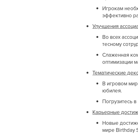
Игрокам необх
эффективно р
Улучшения ассоци
Во всех ассоци
тесному сотру
Слаженная ком
оптимизации м
Тематические дек
В игровом ми
юбилея.
Погрузитесь в
Карьерные дости
Новые достиже
мире Birthday S