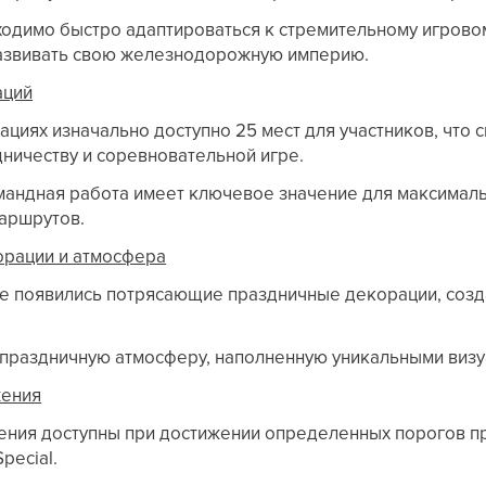
одимо быстро адаптироваться к стремительному игрово
азвивать свою железнодорожную империю.
аций
ациях изначально доступно 25 мест для участников, что 
дничеству и соревновательной игре.
андная работа имеет ключевое значение для максималь
аршрутов.
орации и атмосфера
ре появились потрясающие праздничные декорации, соз
 праздничную атмосферу, наполненную уникальными виз
жения
ния доступны при достижении определенных порогов п
pecial.