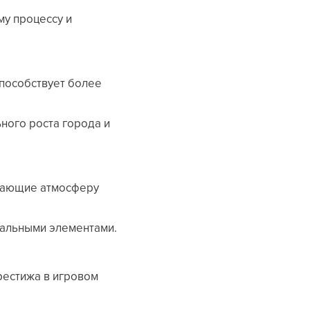
му процессу и
способствует более
ного роста города и
дающие атмосферу
уальными элементами.
рестижа в игровом