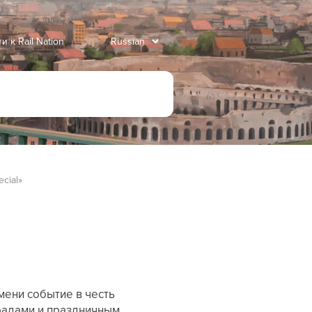
и к Rail Nation
cial»
емени событие в честь
радами и праздничным