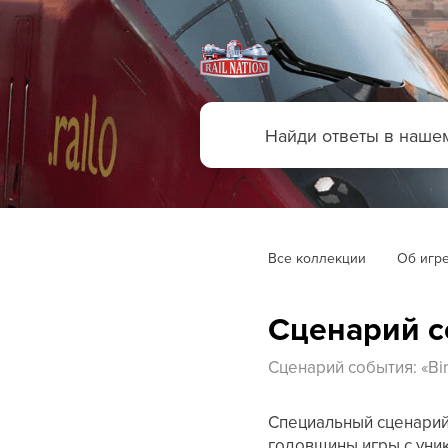
Все коллекции
Об игр
Сценарий со
Сценарий события: «Bir
Специальный сценарий 
годовщины игры с уни