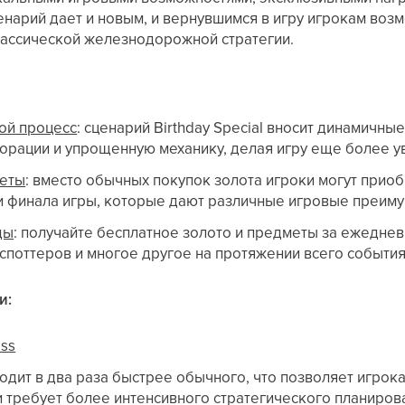
енарий дает и новым, и вернувшимся в игру игрокам воз
ассической железнодорожной стратегии.
ой процесс
: сценарий Birthday Special вносит динамичны
рации и упрощенную механику, делая игру еще более у
кеты
: вместо обычных покупок золота игроки могут прио
и финала игры, которые дают различные игровые преиму
ды
: получайте бесплатное золото и предметы за ежедне
споттеров и многое другое на протяжении всего события
и:
ss
одит в два раза быстрее обычного, что позволяет игрок
и требует более интенсивного стратегического планиров