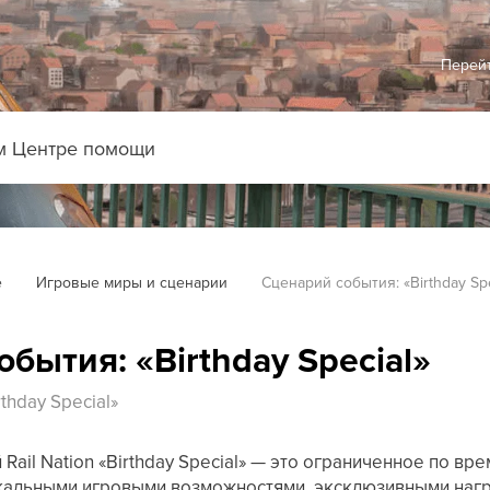
Перейт
е
Игровые миры и сценарии
Сценарий события: «Birthday Spe
бытия: «Birthday Special»
thday Special»
Rail Nation «Birthday Special» — это ограниченное по вр
кальными игровыми возможностями, эксклюзивными наг