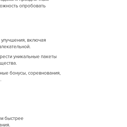
можность опробовать
е улучшения, включая
влекательной.
брести уникальные пакеты
щества.
вные бонусы, соревнования,
.
ам быстрее
ания.