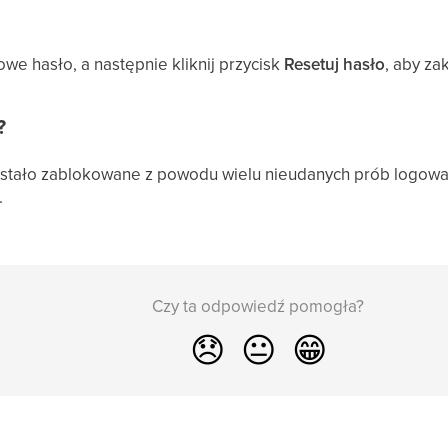
owe hasło, a następnie kliknij przycisk
Resetuj hasło
, aby za
?
zostało zablokowane z powodu wielu nieudanych prób logowa
.
Czy ta odpowiedź pomogła?
😞
😐
😁