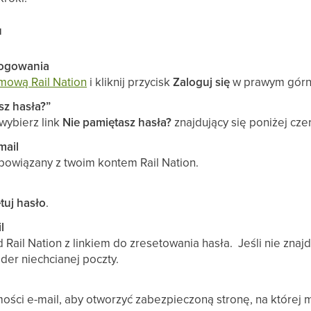
u
logowania
mową Rail Nation
i kliknij przycisk
Zaloguj się
w prawym górn
sz hasła?”
wybierz link
Nie pamiętasz hasła?
znajdujący się poniżej cze
mail
powiązany z twoim kontem Rail Nation.
tuj hasło
.
l
 Rail Nation z linkiem do zresetowania hasła. Jeśli nie znaj
lder niechcianej poczty.
omości e-mail, aby otworzyć zabezpieczoną stronę, na któr