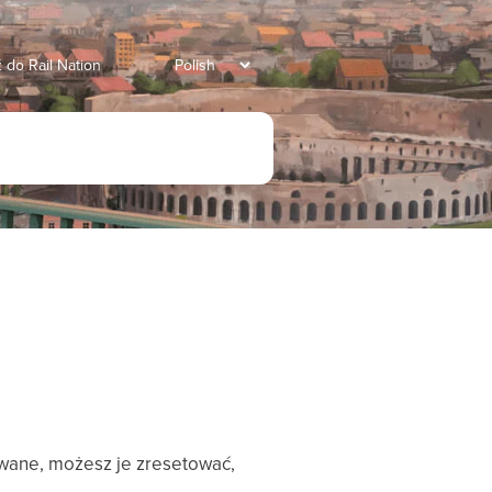
 do Rail Nation
owane, możesz je zresetować,