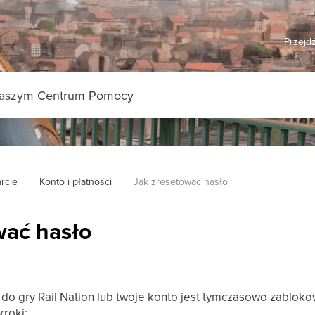
Przejdź
rcie
Konto i płatności
Jak zresetować hasło
wać hasło
 do gry Rail Nation lub twoje konto jest tymczasowo zablok
kroki: