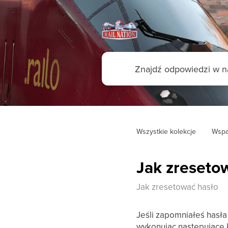
Wszystkie kolekcje
Wspa
Jak zreseto
Jak zresetować hasło
Jeśli zapomniałeś hasła
wykonując następujące 