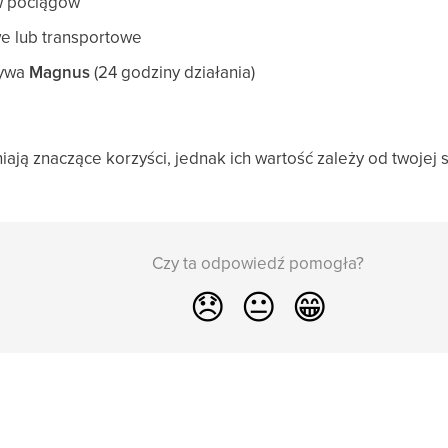
w pociągów
e lub transportowe
tywa
Magnus
(24 godziny działania)
ją znaczące korzyści, jednak ich wartość zależy od twojej str
Czy ta odpowiedź pomogła?
😞
😐
😁