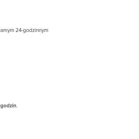
 samym 24-godzinnym
 godzin
.