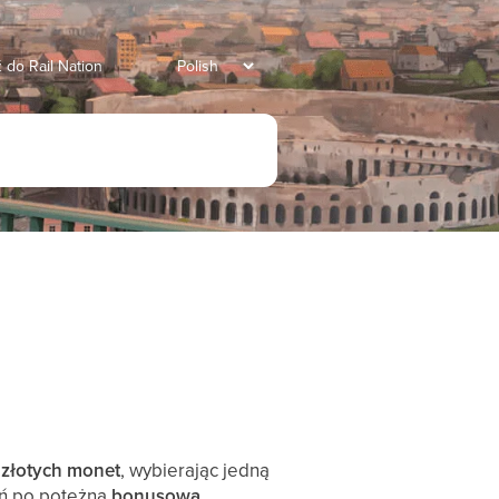
 do Rail Nation
 złotych monet
, wybierając jedną
eń po potężną
bonusową