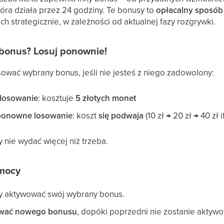
która działa przez 24 godziny. Te bonusy to
opłacalny sposób
h strategicznie, w zależności od aktualnej fazy rozgrywki.
 bonus? Losuj ponownie!
wać wybrany bonus, jeśli nie jesteś z niego zadowolony:
losowanie
: kosztuje
5 złotych monet
ponowne losowanie
: koszt
się podwaja
(10 zł → 20 zł → 40 zł i
 nie wydać więcej niż trzeba.
mocy
by aktywować swój wybrany bonus.
ować nowego bonusu
, dopóki poprzedni nie zostanie aktywo