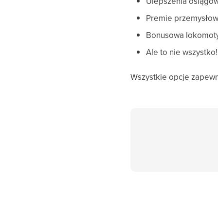
Ulepszenia osiągó
Premie przemysłow
Bonusowa lokomo
Ale to nie wszystko!
Wszystkie opcje zapewnia