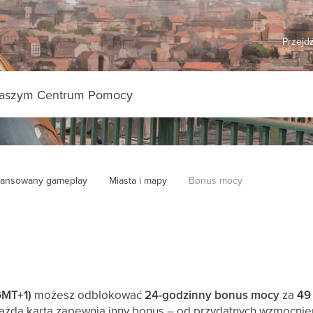
Przejdź
ansowany gameplay
Miasta i mapy
Bonus mocy
GMT+1)
możesz odblokować
24-godzinny bonus mocy
za
49
. Każda karta zapewnia inny bonus – od przydatnych wzmocni