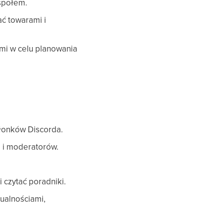
espołem.
ać towarami i
mi w celu planowania
złonków Discorda.
 i moderatorów.
 czytać poradniki.
ualnościami,