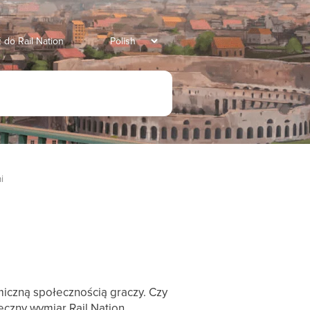
 do Rail Nation
i
amiczną społecznością graczy. Czy
eczny wymiar Rail Nation