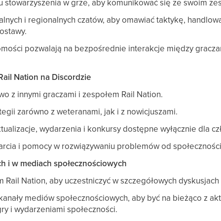
atu stowarzyszenia w grze, aby komunikować się ze swoim z
alnych i regionalnych czatów, aby omawiać taktykę, handlow
ostawy.
mości pozwalają na bezpośrednie interakcje między gracza
.
ail Nation na Discordzie
o z innymi graczami i zespołem Rail Nation.
tegii zarówno z weteranami, jak i z nowicjuszami.
tualizacje, wydarzenia i konkursy dostępne wyłącznie dla c
rcia i pomocy w rozwiązywaniu problemów od społeczności
rach i w mediach społecznościowych
 Rail Nation, aby uczestniczyć w szczegółowych dyskusjach i
 kanały mediów społecznościowych, aby być na bieżąco z akt
gry i wydarzeniami społeczności.