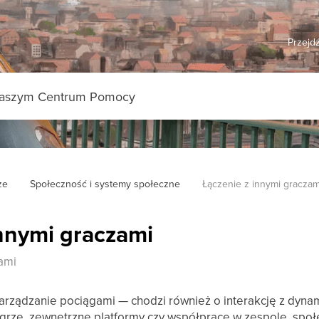
Przejdź
ze
Społeczność i systemy społeczne
Łączenie z innymi graczam
innymi graczami
ami
o zarządzanie pociągami — chodzi również o interakcję z dyn
 grze, zewnętrzne platformy czy współpracę w zespole, społ