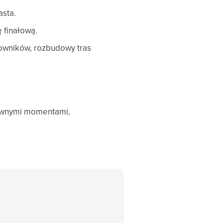
asta.
 finałową.
cowników, rozbudowy tras
zabawnymi momentami,