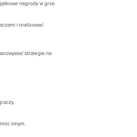
yjątkowe nagrody w grze.
aczami i realizować
racowywać strategie na
graczy.
omóc innym.