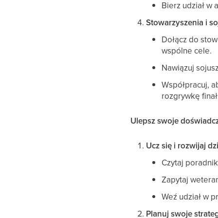
Bierz udział w
Stowarzyszenia i so
Dołącz do stow
wspólne cele.
Nawiązuj sojus
Współpracuj, a
rozgrywkę fina
Ulepsz swoje doświadcz
Ucz się i rozwijaj 
Czytaj poradni
Zapytaj weteran
Weź udział w p
Planuj swoje strate