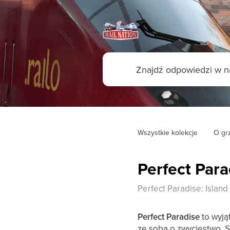
Wszystkie kolekcje
O gr
Perfect Para
Perfect Paradise: Island 
Perfect Paradise
to wyją
ze sobą o zwycięstwo. 