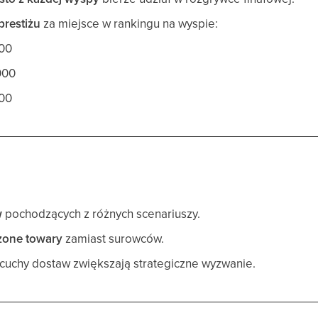
prestiżu
za miejsce w rankingu na wyspie:
000
000
000
w
pochodzących z różnych scenariuszy.
zone towary
zamiast surowców.
uchy dostaw zwiększają strategiczne wyzwanie.