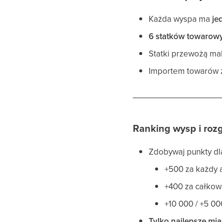
Każda wyspa ma
je
6 statków towarow
Statki przewożą m
Importem towarów z
Ranking wysp i roz
Zdobywaj punkty dla
+500 za każdy 
+400 za całkow
+10 000 / +5 00
Tylko najlepsze mi