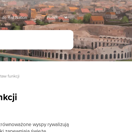
 do Rail Nation
staw funkcji
nkcji
y zrównoważone wyspy rywalizują
iki zapewniają świeże