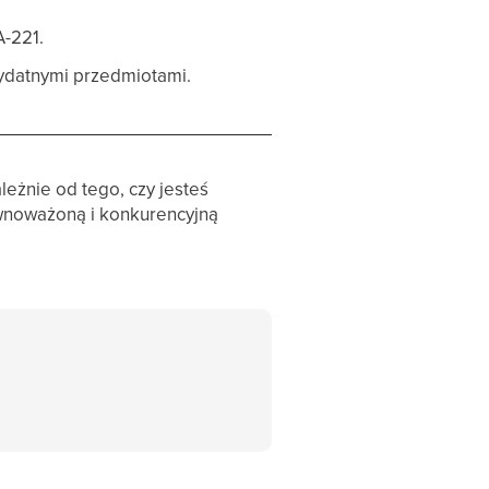
-221.
rzydatnymi przedmiotami.
eżnie od tego, czy jesteś
ównoważoną i konkurencyjną