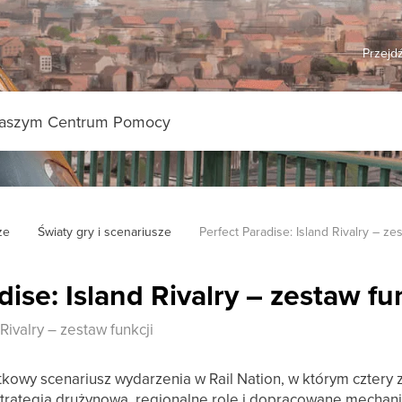
Przejdź
ze
Światy gry i scenariusze
Perfect Paradise: Island Rivalry – ze
dise: Island Rivalry – zestaw fu
Rivalry – zestaw funkcji
tkowy scenariusz wydarzenia w Rail Nation, w którym czter
Strategia drużynowa, regionalne role i dopracowane mechan