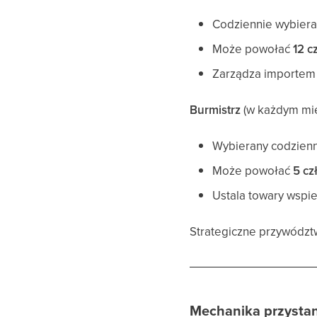
Codziennie wybiera
Może powołać
12 c
Zarządza importem 
Burmistrz
(w każdym mie
Wybierany codzienn
Może powołać
5 cz
Ustala towary wspi
Strategiczne przywództ
Mechanika przystan