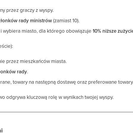
ny przez graczy z wyspy.
złonków rady ministrów
(zamiast 10).
i wybiera miasto, dla którego obowiązuje
10% niższe zużyc
ście):
ie przez mieszkańców miasta.
łonków rady
.
erane, towary na następną dostawę oraz preferowane towar
wo odgrywa kluczową rolę w wynikach twojej wyspy.
i