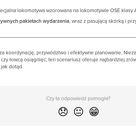
ecjalna lokomotywa wzorowana na lokomotywie OSE klasy A
zywnych pakietach wydarzenia
, wraz z pasującą skórką i p
a koordynację, przywództwo i efektywne planowanie. Niezal
zy łowcą osiągnięć, ten scenariusz oferuje najbardziej zr
 jak dotąd.
Czy ta odpowiedź pomogła?
😞
😐
😁