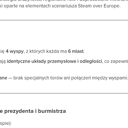
i oparte na elementach scenariusza Steam over Europe.
się
4 wyspy
, z których każda ma
6 miast
.
ają
identyczne układy przemysłowe i odległości
, co zapewn
ane
— brak specjalnych torów ani połączeń między wyspami
e prezydenta i burmistrza
spie):