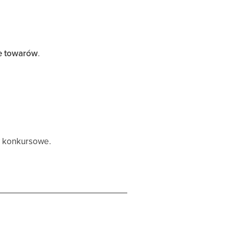
ie towarów
.
y konkursowe.