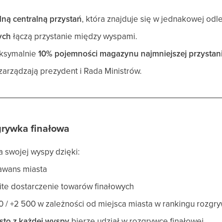
dną centralną przystań
, która znajduje się w jednakowej odl
ych
łączą przystanie między wyspami.
aksymalnie
10% pojemności magazynu najmniejszej przystan
arządzają prezydent i Rada Ministrów.
grywka finałowa
 swojej wyspy dzięki:
awans miasta
ite dostarczenie towarów finałowych
0 / +2 500 w zależności od miejsca miasta w rankingu rozgry
asto z każdej wyspy
bierze udział w rozgrywce finałowej.