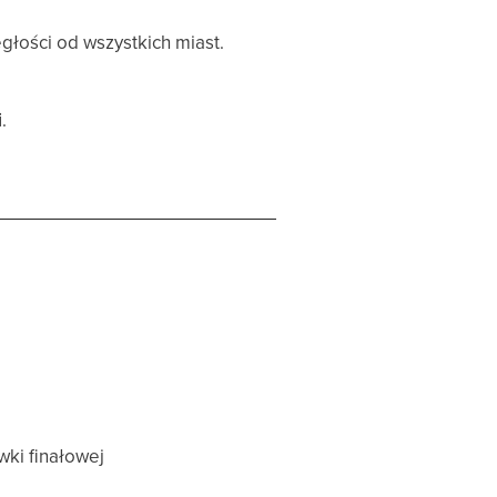
egłości od wszystkich miast.
i
.
wki finałowej