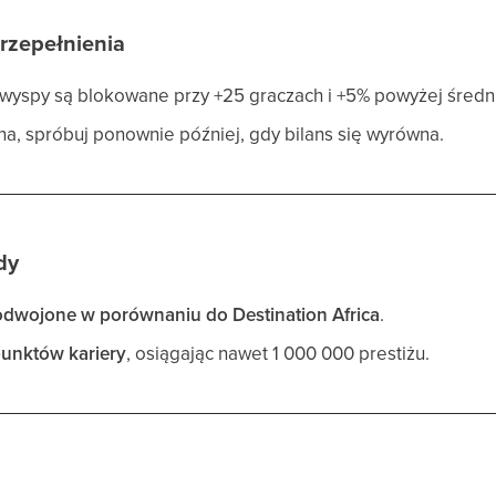
rzepełnienia
 wyspy są blokowane przy +25 graczach i +5% powyżej średni
łna, spróbuj ponownie później, gdy bilans się wyrówna.
dy
dwojone w porównaniu do Destination Africa
.
unktów kariery
, osiągając nawet 1 000 000 prestiżu.