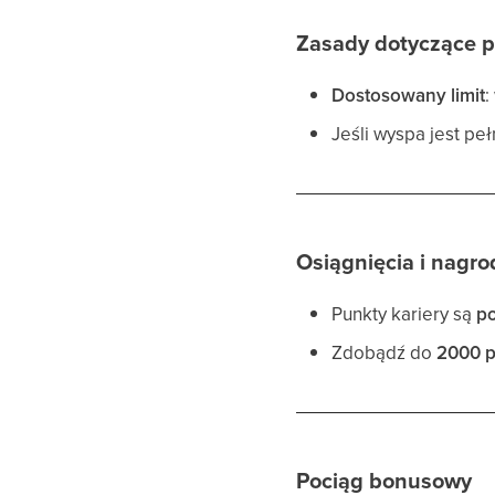
Zasady dotyczące p
Dostosowany limit
:
Jeśli wyspa jest pe
Osiągnięcia i nagro
Punkty kariery są
po
Zdobądź do
2000 p
Pociąg bonusowy