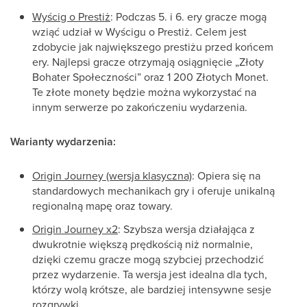
Wyścig o Prestiż
: Podczas 5. i 6. ery gracze mogą
wziąć udział w Wyścigu o Prestiż. Celem jest
zdobycie jak największego prestiżu przed końcem
ery. Najlepsi gracze otrzymają osiągnięcie „Złoty
Bohater Społeczności” oraz 1 200 Złotych Monet.
Te złote monety będzie można wykorzystać na
innym serwerze po zakończeniu wydarzenia.
Warianty wydarzenia:
Origin Journey (wersja klasyczna)
: Opiera się na
standardowych mechanikach gry i oferuje unikalną
regionalną mapę oraz towary.
Origin Journey x2
: Szybsza wersja działająca z
dwukrotnie większą prędkością niż normalnie,
dzięki czemu gracze mogą szybciej przechodzić
przez wydarzenie. Ta wersja jest idealna dla tych,
którzy wolą krótsze, ale bardziej intensywne sesje
rozgrywki.