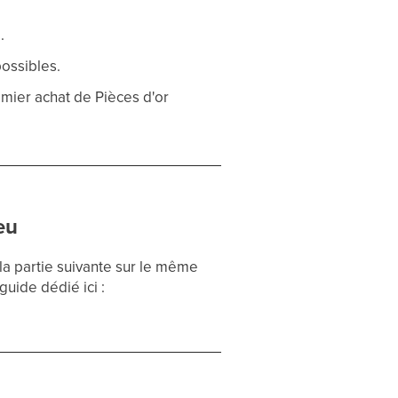
.
ossibles.
remier achat de Pièces d'or
eu
 la partie suivante sur le même
guide dédié ici :