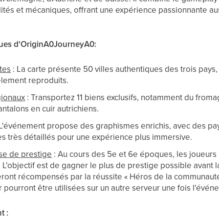
lités et mécaniques, offrant une expérience passionnante au
iques d'OriginA0JourneyA0:
stes
: La carte présente 50 villes authentiques des trois pay
lement reproduits.
gionaux
: Transportez 11 biens exclusifs, notamment du fromag
ntalons en cuir autrichiens.
 L'événement propose des graphismes enrichis, avec des pa
res très détaillés pour une expérience plus immersive.
se de prestige
: Au cours des 5e et 6e époques, les joueurs 
L'objectif est de gagner le plus de prestige possible avant l
eront récompensés par la réussite « Héros de la communauté
r pourront être utilisées sur un autre serveur une fois l'évé
t :