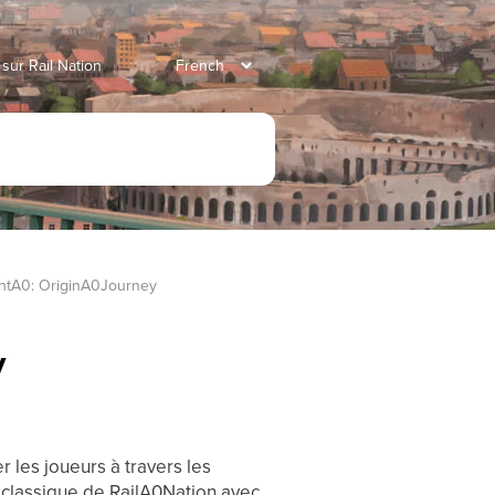
 sur Rail Nation
ntA0: OriginA0Journey
y
 les joueurs à travers les
 classique de RailA0Nation avec