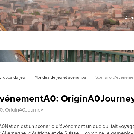
Aller
propos du jeu
Mondes de jeu et scénarios
Scénario d'événeme
événementA0: OriginA0Journe
0: OriginA0Journey
A0Nation est un scénario d'événement unique qui fait voyager
'Allemagne, d'Autriche et de Suisse. Il combine le gameplay