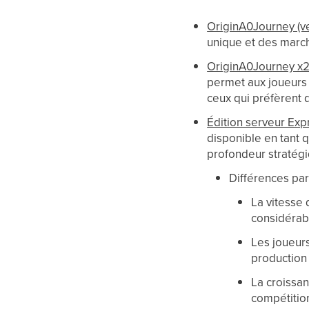
OriginA0Journey (ve
unique et des marc
OriginA0Journey x
permet aux joueurs 
ceux qui préfèrent 
Édition serveur Exp
disponible en tant 
profondeur stratég
Différences par 
La vitesse 
considérab
Les joueurs
production 
La croissan
compétition