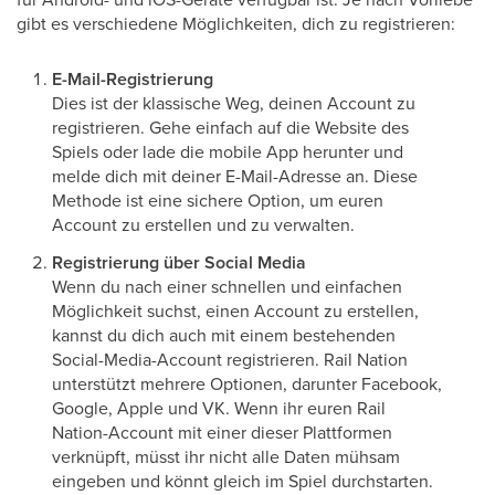
gibt es verschiedene Möglichkeiten, dich zu registrieren:
E-Mail-Registrierung
Dies ist der klassische Weg, deinen Account zu
registrieren. Gehe einfach auf die Website des
Spiels oder lade die mobile App herunter und
melde dich mit deiner E-Mail-Adresse an. Diese
Methode ist eine sichere Option, um euren
Account zu erstellen und zu verwalten.
Registrierung über Social Media
Wenn du nach einer schnellen und einfachen
Möglichkeit suchst, einen Account zu erstellen,
kannst du dich auch mit einem bestehenden
Social-Media-Account registrieren. Rail Nation
unterstützt mehrere Optionen, darunter Facebook,
Google, Apple und VK. Wenn ihr euren Rail
Nation-Account mit einer dieser Plattformen
verknüpft, müsst ihr nicht alle Daten mühsam
eingeben und könnt gleich im Spiel durchstarten.