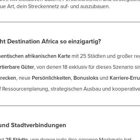
ue Art, dein Streckennetz auf- und auszubauen.
t Destination Africa so einzigartig?
hentischen afrikanischen Karte
mit 25 Städten und großer reg
rtierbare Güter
, von denen 18 exklusiv für dieses Szenario si
trecken
, neue
Persönlichkeiten
,
Bonusloks
und
Karriere-Err
uf Ressourcenplanung, strategischen Ausbau und kooperative
 und Stadtverbindungen
sst
25 Städte
, von denen jede ihre eigenen Merkmale hat.