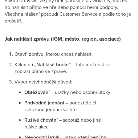
Pokud si myslíš, že jiný hráč porušuje pravidla hry, můžeš
ho nahlásit přímo ve hře nebo pomocí herní podpory.
Všechna hlášení posoudí Customer Service a podle toho je
prošetří.
Jak nahlásit zprávu (IGM, město, region, asociace)
Otevři zprávu, kterou chceš nahlásit.
Klikni na
„Nahlásit hráče“
– tato možnost se
zobrazí přímo ve zprávě.
Vyber nejvhodnější důvod:
Obtěžování
– urážky nebo osobní útoky
Podvodné jednání
– podezřelé či
zakázané jednání ve hře
Rušivé chování
– sabotáž nebo jiné
rušivé akce
Nevhodný jazyk
– jazyk, který není na