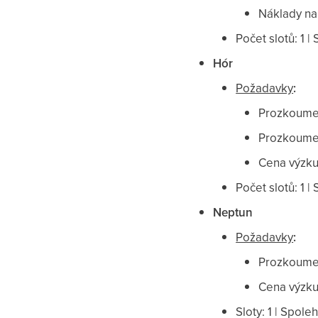
Náklady na
Počet slotů: 1 |
Hór
Požadavky
:
Prozkoumej
Prozkoumej 
Cena výzk
Počet slotů: 1 |
Neptun
Požadavky
:
Prozkoumej
Cena výzk
Sloty: 1 | Spole