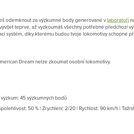
žeš odemknout za výzkumné body generované v
laboratoři
na
 vyvíjet teprve, až vyzkoumáš všechny potřebné předchozí 
ací systém, díky kterému budou tvoje lokomotivy schopné pře
 American Dream nelze zkoumat osobní lokomotivy.
 výzkum: 45 výzkumných bodů
 Spolehlivost: 50 % | Zrychlení: 2/20 | Rychlost: 90 km/h | Tažná