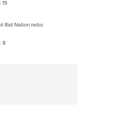
: 19
ě Rail Nation nebo
: 8