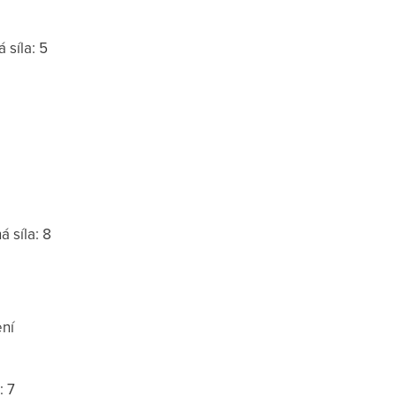
 síla: 5
á síla: 8
ení
: 7