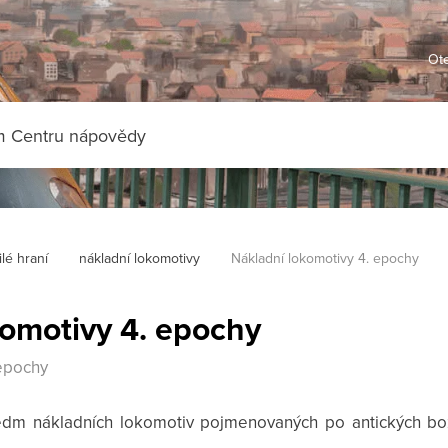
Ote
lé hraní
nákladní lokomotivy
Nákladní lokomotivy 4. epochy
komotivy 4. epochy
 epochy
edm nákladních lokomotiv pojmenovaných po antických bozí