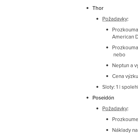
Thor
Požadavky
:
Prozkoumat
American 
Prozkoumat 
nebo
Neptun a vy
Cena výzk
Sloty: 1 | spoleh
Poseidón
Požadavky
:
Prozkoumej
Náklady na