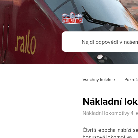
Všechny kolekce
Pokroči
Nákladní lo
Nákladní lokomotivy 4.
Čtvrtá epocha nabízí s
bonusová lokomotiva.