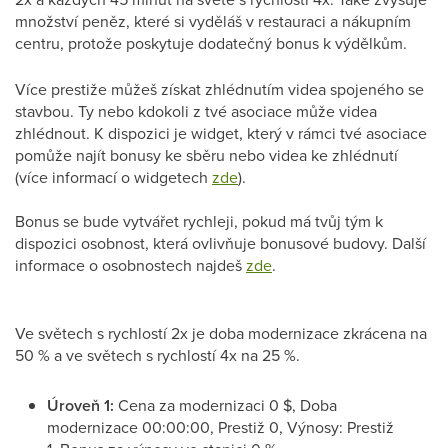
množství peněz, které si vyděláš v restauraci a nákupním
centru, protože poskytuje dodatečný bonus k výdělkům.
Více prestiže můžeš získat zhlédnutím videa spojeného se
stavbou. Ty nebo kdokoli z tvé asociace může videa
zhlédnout. K dispozici je widget, který v rámci tvé asociace
pomůže najít bonusy ke sběru nebo videa ke zhlédnutí
(více informací o widgetech
zde
).
Bonus se bude vytvářet rychleji, pokud má tvůj tým k
dispozici osobnost, která ovlivňuje bonusové budovy. Další
informace o osobnostech najdeš
zde
.
Ve světech s rychlostí 2x je doba modernizace zkrácena na
50 % a ve světech s rychlostí 4x na 25 %.
Úroveň 1:
Cena za modernizaci 0 $, Doba
modernizace 00:00:00, Prestiž 0, Výnosy: Prestiž