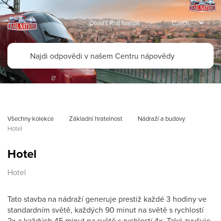
Otevřít Rail Nation
Všechny kolekce
Základní hratelnost
Nádraží a budovy
Hotel
Hotel
Hotel
Tato stavba na nádraží generuje prestiž každé 3 hodiny ve
standardním světě, každých 90 minut na světě s rychlostí
2x a každých 45 minut na světě s rychlostí 4x. Také zvyšuje