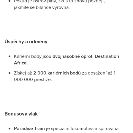
Pokud je ostrov plný, zkus to znovu později,
jakmile se bilance vyrovná.
Úspěchy a odměny
Kariérní body jsou
dvojnásobné oproti Destination
Africa
.
Získej až
2 000 kariérních bodů
za dosažení až 1
000 000 prestiže.
Bonusový vlak
Paradise Train
je speciální lokomotiva inspirovaná