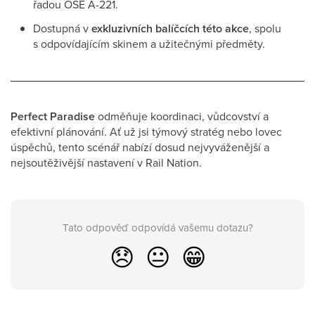
řadou OSE A-221.
Dostupná v
exkluzivních balíčcích této akce
, spolu
s odpovídajícím skinem a užitečnými předměty.
Perfect Paradise
odměňuje koordinaci, vůdcovství a
efektivní plánování. Ať už jsi týmový stratég nebo lovec
úspěchů, tento scénář nabízí dosud nejvyváženější a
nejsoutěživější nastavení v Rail Nation.
Tato odpověď odpovídá vašemu dotazu?
😞
😐
😁