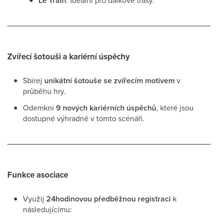
Le Train
: Ideální pro dálkové trasy.
Zvířecí šotouši a kariérní úspěchy
Sbírej
unikátní šotouše se zvířecím motivem
v
průběhu hry.
Odemkni
9 nových kariérních úspěchů
, které jsou
dostupné výhradně v tomto scénáři.
Funkce asociace
Využij
24hodinovou předběžnou registraci
k
následujícímu: