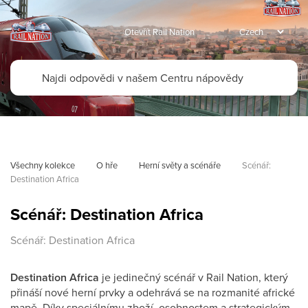
Otevřít Rail Nation
Všechny kolekce
O hře
Herní světy a scénáře
Scénář: 
Destination Africa
Scénář: Destination Africa
Scénář: Destination Africa
Destination Africa
je jedinečný scénář v Rail Nation, který
přináší nové herní prvky a odehrává se na rozmanité africké
mapě. Díky speciálnímu zboží, osobnostem a strategickým