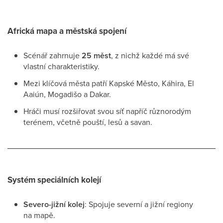
Africká mapa a městská spojení
Scénář zahrnuje
25 měst
, z nichž každé má své
vlastní charakteristiky.
Mezi klíčová města patří Kapské Město, Káhira, El
Aaiún, Mogadišo a Dakar.
Hráči musí rozšiřovat svou síť napříč různorodým
terénem, včetně pouští, lesů a savan.
Systém speciálních kolejí
Severo-jižní kolej
: Spojuje severní a jižní regiony
na mapě.