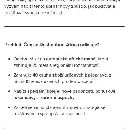
výzvám nabízí tento scénář nový způsob, jak budovat a
rozšiřovat svou železniční síť.
Přehled: Čím se Destination Africa odlišuje?
Odehrává se na
autentické africké mapě
, která
zahrnuje 25 měst s regionální rozmanitostí.
Zahrnuje
48 druhů zboží určených k přepravě
, z
nichž 18 je exkluzivních pro tento scénář.
Nabízí
speciální koleje
, nové
osobnosti
,
bonusové
lokomotivy
a
kariérní úspěchy
.
Zaměřuje se na plánování surovin, strategické
rozšiřování a spolupráci v asociacích.